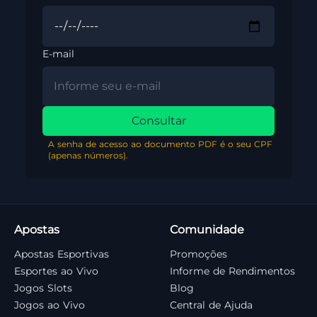
E-mail
Consultar
A senha de acesso ao documento PDF é o seu CPF
(apenas números).
Apostas
Comunidade
Apostas Esportivas
Promoções
Esportes ao Vivo
Informe de Rendimentos
Jogos Slots
Blog
Jogos ao Vivo
Central de Ajuda