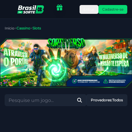
Entrar
Cadastre-se
Início
>
Cassino
>
Slots
Previous Slide
Nex
Provedores:
Todos