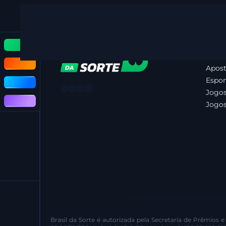
CASSINO
ESPORTES
Apos
Apost
Espor
Jogos
Jogos
Brasil da Sorte é autorizada pela Secretaria de Prêmios