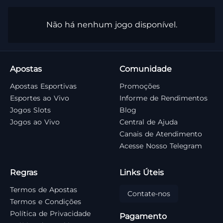
Não há nenhum jogo disponível.
Apostas
Comunidade
Apostas Esportivas
Promoções
Esportes ao Vivo
Informe de Rendimentos
Jogos Slots
Blog
Jogos ao Vivo
Central de Ajuda
Canais de Atendimento
Acesse Nosso Telegram
Regras
Links Úteis
Termos de Apostas
Contate-nos
Termos e Condições
Política de Privacidade
Pagamento