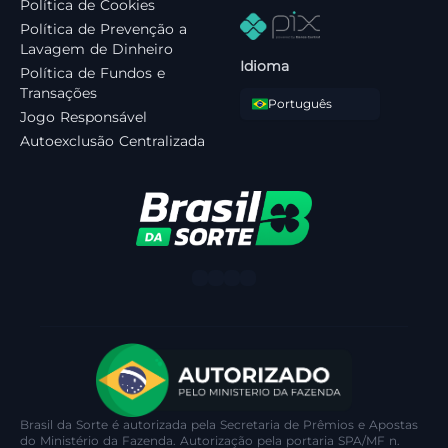
Política de Cookies
Política de Prevenção a
Lavagem de Dinheiro
Idioma
Política de Fundos e
Transações
Português
Jogo Responsável
Autoexclusão Centralizada
Brasil da Sorte é autorizada pela Secretaria de Prêmios e Apostas
do Ministério da Fazenda. Autorização pela portaria SPA/MF n.