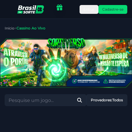
Entrar
Cadastre-se
Início
>
Cassino Ao Vivo
Previous Slide
Nex
Provedores:
Todos