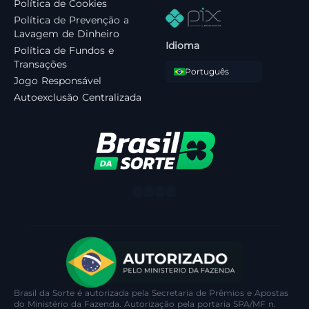
Política de Cookies
Política de Prevenção a
Lavagem de Dinheiro
Idioma
Política de Fundos e
Transações
Português
Jogo Responsável
Autoexclusão Centralizada
Brasil da Sorte é autorizada pela Secretaria de Prêmios e Apostas
do Ministério da Fazenda. Autorização pela portaria SPA/MF n.