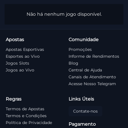
Não há nenhum jogo disponível.
Apostas
Comunidade
Apostas Esportivas
Promoções
Esportes ao Vivo
Informe de Rendimentos
Jogos Slots
Blog
Jogos ao Vivo
Central de Ajuda
Canais de Atendimento
Acesse Nosso Telegram
Regras
Links Úteis
Termos de Apostas
Contate-nos
Termos e Condições
Política de Privacidade
Pagamento