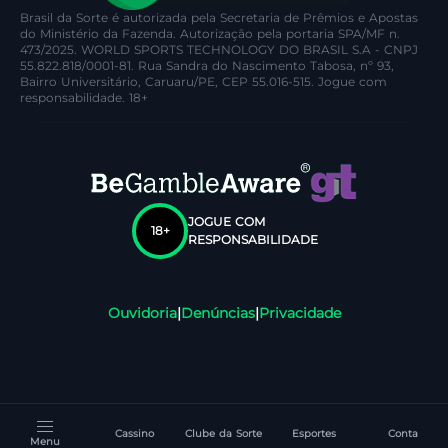
Brasil da Sorte é autorizada pela Secretaria de Prêmios e Apostas
do Ministério da Fazenda. Autorização pela portaria SPA/MF n.
473/2025. WORLD SPORTS TECHNOLOGY DO BRASIL S.A - CNPJ
55.822.818/0001-81. Rua Sandra do Nascimento Tabosa, nº 93,
Bairro Universitário, Caruaru/PE, CEP 55.016-515. Jogue com
responsabilidade. 18+
JOGUE COM
18+
RESPONSABILIDADE
Ouvidoria
|
Denúncias
|
Privacidade
Cassino
Clube da Sorte
Esportes
Conta
Menu