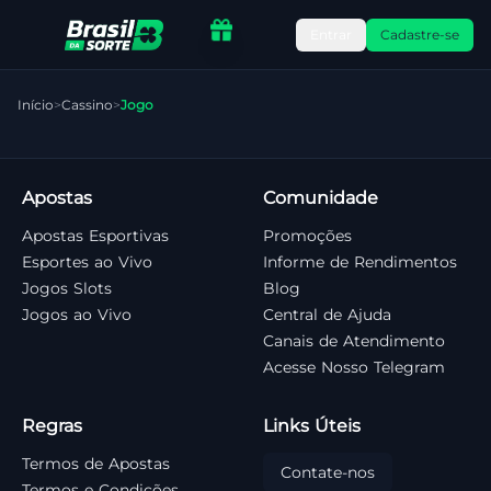
Entrar
Cadastre-se
Início
>
Cassino
>
Jogo
Apostas
Comunidade
Apostas Esportivas
Promoções
Esportes ao Vivo
Informe de Rendimentos
Jogos Slots
Blog
Jogos ao Vivo
Central de Ajuda
Canais de Atendimento
Acesse Nosso Telegram
Regras
Links Úteis
Termos de Apostas
Contate-nos
Termos e Condições