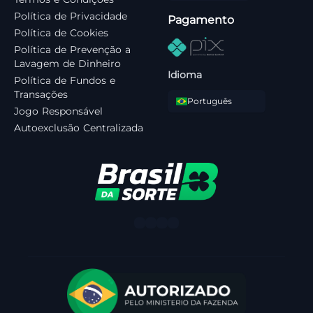
Política de Privacidade
Pagamento
Política de Cookies
Política de Prevenção a
Lavagem de Dinheiro
Idioma
Política de Fundos e
Transações
Português
Jogo Responsável
Autoexclusão Centralizada