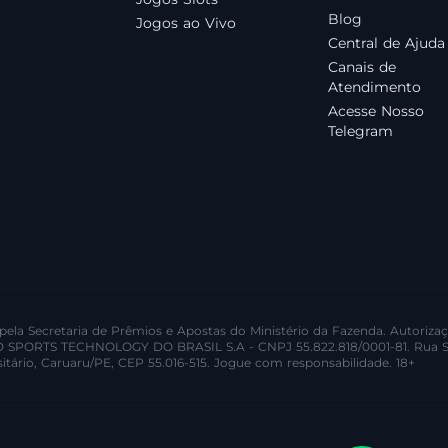
Blog
Jogos ao Vivo
Central de Ajuda
Canais de
Atendimento
Acesse Nosso
Telegram
 pela Secretaria de Prêmios e Apostas do Ministério da Fazenda. Autorizaç
D SPORTS TECHNOLOGY DO BRASIL S.A - CNPJ 55.822.818/0001-81. Rua 
sitário, Caruaru/PE, CEP 55.016-515. Jogue com responsabilidade. 18+