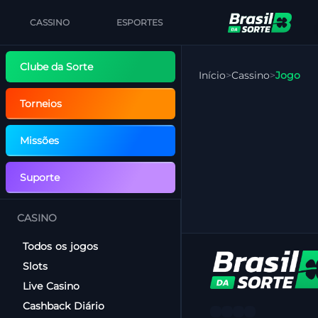
CASSINO
ESPORTES
Clube da Sorte
Início
>
Cassino
>
Jogo
Torneios
Missões
Suporte
CASINO
Todos os jogos
Slots
Live Casino
Cashback Diário