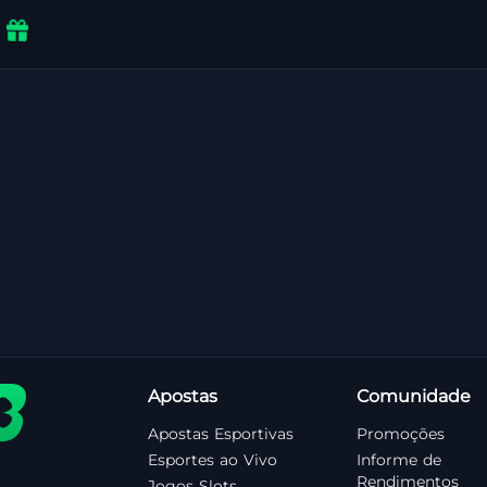
Apostas
Comunidade
Apostas Esportivas
Promoções
Esportes ao Vivo
Informe de
Rendimentos
Jogos Slots