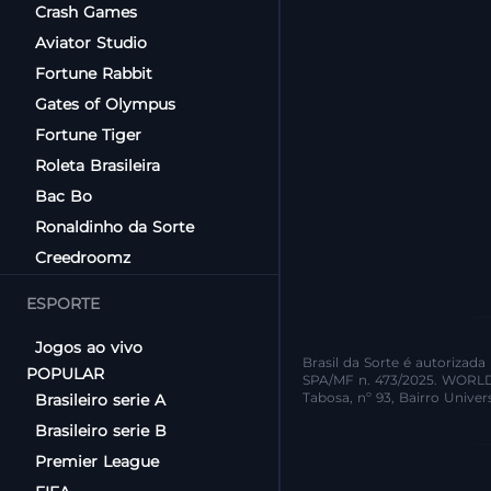
Crash Games
Aviator Studio
Fortune Rabbit
Gates of Olympus
Fortune Tiger
Roleta Brasileira
Bac Bo
Ronaldinho da Sorte
Creedroomz
ESPORTE
Jogos ao vivo
Brasil da Sorte é autorizada
POPULAR
SPA/MF n. 473/2025. WORL
Tabosa, nº 93, Bairro Univer
Brasileiro serie A
Brasileiro serie B
Premier League