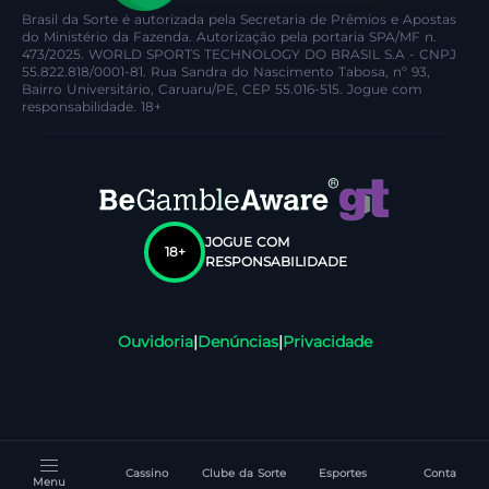
Brasil da Sorte é autorizada pela Secretaria de Prêmios e Apostas
do Ministério da Fazenda. Autorização pela portaria SPA/MF n.
473/2025. WORLD SPORTS TECHNOLOGY DO BRASIL S.A - CNPJ
55.822.818/0001-81. Rua Sandra do Nascimento Tabosa, nº 93,
Bairro Universitário, Caruaru/PE, CEP 55.016-515. Jogue com
responsabilidade. 18+
JOGUE COM
18+
RESPONSABILIDADE
Ouvidoria
|
Denúncias
|
Privacidade
Cassino
Clube da Sorte
Esportes
Conta
Menu