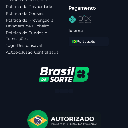
Política de Privacidade
Pagamento
Política de Cookies
Política de Prevenção a
Lavagem de Dinheiro
Idioma
Política de Fundos e
Transações
Português
Jogo Responsável
Autoexclusão Centralizada