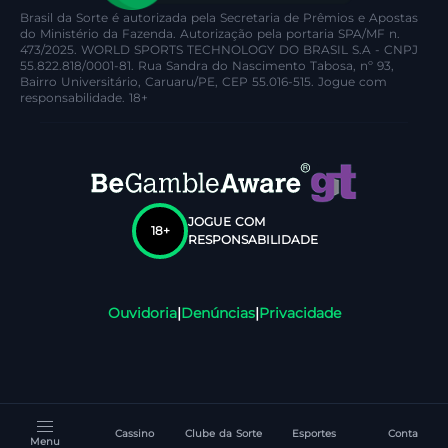
Brasil da Sorte é autorizada pela Secretaria de Prêmios e Apostas
do Ministério da Fazenda. Autorização pela portaria SPA/MF n.
473/2025. WORLD SPORTS TECHNOLOGY DO BRASIL S.A - CNPJ
55.822.818/0001-81. Rua Sandra do Nascimento Tabosa, nº 93,
Bairro Universitário, Caruaru/PE, CEP 55.016-515. Jogue com
responsabilidade. 18+
JOGUE COM
18+
RESPONSABILIDADE
Ouvidoria
|
Denúncias
|
Privacidade
Cassino
Clube da Sorte
Esportes
Conta
Menu