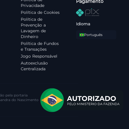
Pagamento
Privacidade
Política de Cookies
Política de
Idioma
Prevenção a
Lavagem de
Português
Dinheiro
Política de Fundos
e Transações
Jogo Responsável
Autoexclusão
Centralizada
ão pela portaria
Sandra do Nascimento