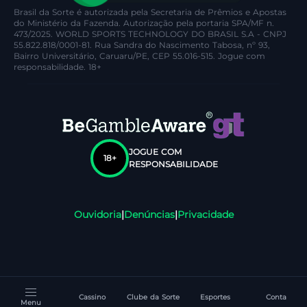
Brasil da Sorte é autorizada pela Secretaria de Prêmios e Apostas
do Ministério da Fazenda. Autorização pela portaria SPA/MF n.
473/2025. WORLD SPORTS TECHNOLOGY DO BRASIL S.A - CNPJ
55.822.818/0001-81. Rua Sandra do Nascimento Tabosa, nº 93,
Bairro Universitário, Caruaru/PE, CEP 55.016-515. Jogue com
responsabilidade. 18+
JOGUE COM
18+
RESPONSABILIDADE
Ouvidoria
|
Denúncias
|
Privacidade
Cassino
Clube da Sorte
Esportes
Conta
Menu