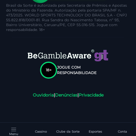
Brasil da Sorte é autorizada pela Secretaria de Prêmios e Apostas
do Ministério da Fazenda. Autorização pela portaria SPA/MF n.
473/2025. WORLD SPORTS TECHNOLOGY DO BRASIL S.A - CNPJ
55.822.818/0001-81. Rua Sandra do Nascimento Tabosa, nº 93,
Bairro Universitário, Caruaru/PE, CEP 55.016-515. Jogue com
responsabilidade. 18+
JOGUE COM
18+
RESPONSABILIDADE
Ouvidoria
|
Denúncias
|
Privacidade
Cassino
Clube da Sorte
Esportes
Conta
Menu