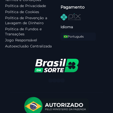
Política de Privacidade
Pagamento
Política de Cookies
Política de Prevenção a
Lavagem de Dinheiro
Idioma
Política de Fundos e
Transações
Português
Jogo Responsável
Autoexclusão Centralizada