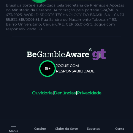
Brasil da Sorte é autorizada pela Secretaria de Prêmios e Apostas
do Ministério da Fazenda. Autorização pela portaria SPA/MF n.
473/2025. WORLD SPORTS TECHNOLOGY DO BRASIL S.A - CNPJ
55.822.818/0001-81. Rua Sandra do Nascimento Tabosa, nº 93,
Bairro Universitário, Caruaru/PE, CEP 55.016-515. Jogue com
responsabilidade. 18+
JOGUE COM
18+
RESPONSABILIDADE
Ouvidoria
|
Denúncias
|
Privacidade
Cassino
Clube da Sorte
Esportes
Conta
Menu