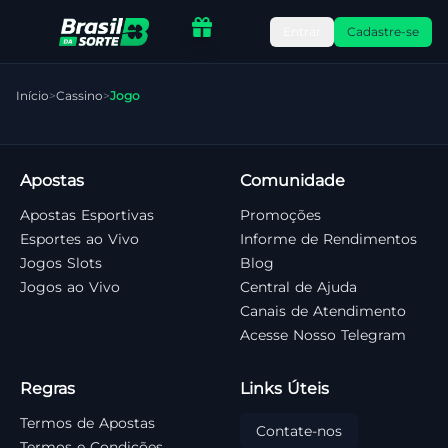
Entrar
Cadastre-se
Início
>
Cassino
>
Jogo
Apostas
Comunidade
Apostas Esportivas
Promoções
Esportes ao Vivo
Informe de Rendimentos
Jogos Slots
Blog
Jogos ao Vivo
Central de Ajuda
Canais de Atendimento
Acesse Nosso Telegram
Regras
Links Úteis
Termos de Apostas
Contate-nos
Termos e Condições