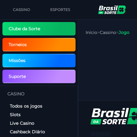
CASSINO
ESPORTES
Clube da Sorte
Início
>
Cassino
>
Jogo
Torneios
Missões
Suporte
CASINO
Todos os jogos
Slots
Live Casino
Cashback Diário