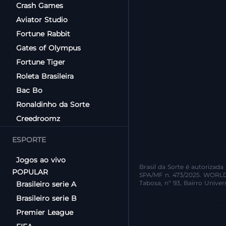
Crash Games
Aviator Studio
Fortune Rabbit
Gates of Olympus
Fortune Tiger
Roleta Brasileira
Bac Bo
Ronaldinho da Sorte
Creedroomz
ESPORTE
Jogos ao vivo
Brasil da Sorte é autorizada
POPULAR
SPA/MF n. 473/2025. WORL
Tabosa, nº 93, Bairro Univer
Brasileiro serie A
Brasileiro serie B
Premier League