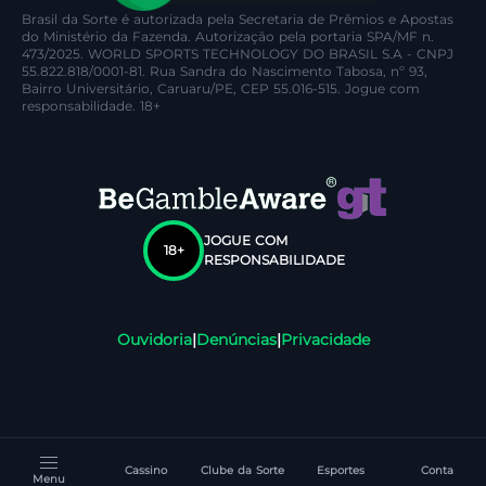
Brasil da Sorte é autorizada pela Secretaria de Prêmios e Apostas
do Ministério da Fazenda. Autorização pela portaria SPA/MF n.
473/2025. WORLD SPORTS TECHNOLOGY DO BRASIL S.A - CNPJ
55.822.818/0001-81. Rua Sandra do Nascimento Tabosa, nº 93,
Bairro Universitário, Caruaru/PE, CEP 55.016-515. Jogue com
responsabilidade. 18+
JOGUE COM
18+
RESPONSABILIDADE
Ouvidoria
|
Denúncias
|
Privacidade
Cassino
Clube da Sorte
Esportes
Conta
Menu