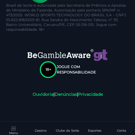
Brasil da Sorte é autorizada pela Secretaria de Prêmios e Apostas
do Ministério da Fazenda. Autorização pela portaria SPA/MF n.
473/2025. WORLD SPORTS TECHNOLOGY DO BRASIL S.A - CNPJ
55.822.818/0001-81. Rua Sandra do Nascimento Tabosa, nº 93,
Bairro Universitário, Caruaru/PE, CEP 55.016-515. Jogue com
responsabilidade. 18+
JOGUE COM
18+
RESPONSABILIDADE
Ouvidoria
|
Denúncias
|
Privacidade
Cassino
Clube da Sorte
Esportes
Conta
Menu