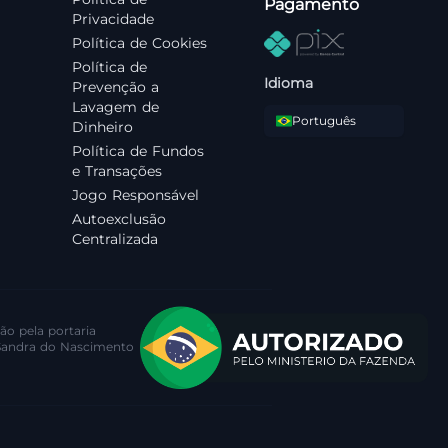
Pagamento
Privacidade
Política de Cookies
Política de
Idioma
Prevenção a
Lavagem de
Português
Dinheiro
Política de Fundos
e Transações
Jogo Responsável
Autoexclusão
Centralizada
ão pela portaria
Sandra do Nascimento