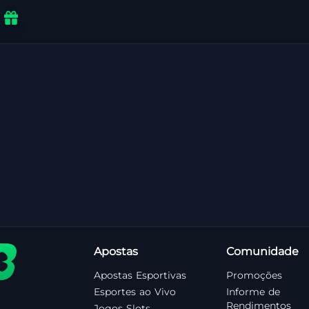
Apostas
Comunidade
Apostas Esportivas
Promoções
Esportes ao Vivo
Informe de
Rendimentos
Jogos Slots