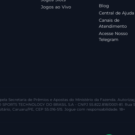
Blog
Jogos ao Vivo
Central de Ajuda
Canais de
Atendimento
Acesse Nosso
Telegram
 pela Secretaria de Prêmios e Apostas do Ministério da Fazenda. Autorizaç
D SPORTS TECHNOLOGY DO BRASIL S.A - CNPJ 55.822.818/0001-81. Rua 
sitário, Caruaru/PE, CEP 55.016-515. Jogue com responsabilidade. 18+