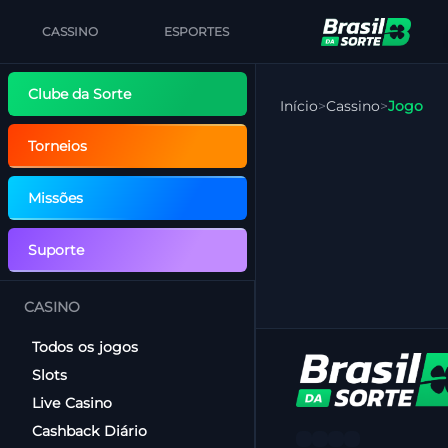
CASSINO
ESPORTES
Clube da Sorte
Início
>
Cassino
>
Jogo
Torneios
Missões
Suporte
CASINO
Todos os jogos
Slots
Live Casino
Cashback Diário