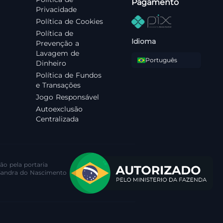
Pagamento
Privacidade
Política de Cookies
Política de
Idioma
Prevenção a
Lavagem de
Português
Dinheiro
Política de Fundos
e Transações
Jogo Responsável
Autoexclusão
Centralizada
ão pela portaria
Sandra do Nascimento