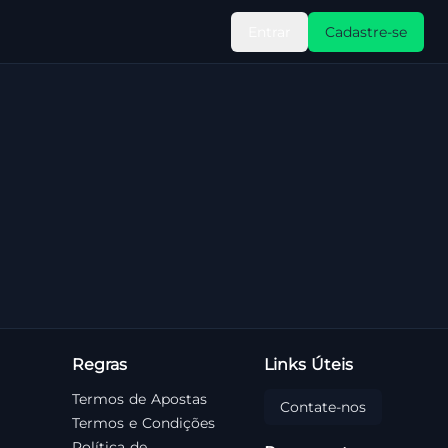
Entrar
Cadastre-se
Regras
Links Úteis
Termos de Apostas
Contate-nos
Termos e Condições
Política de