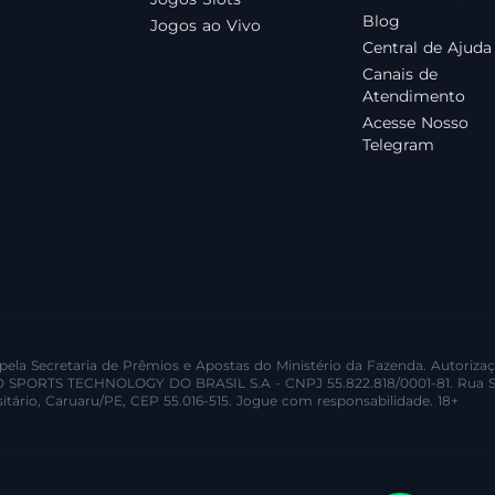
Blog
Jogos ao Vivo
Central de Ajuda
Canais de
Atendimento
Acesse Nosso
Telegram
 pela Secretaria de Prêmios e Apostas do Ministério da Fazenda. Autorizaç
D SPORTS TECHNOLOGY DO BRASIL S.A - CNPJ 55.822.818/0001-81. Rua 
sitário, Caruaru/PE, CEP 55.016-515. Jogue com responsabilidade. 18+