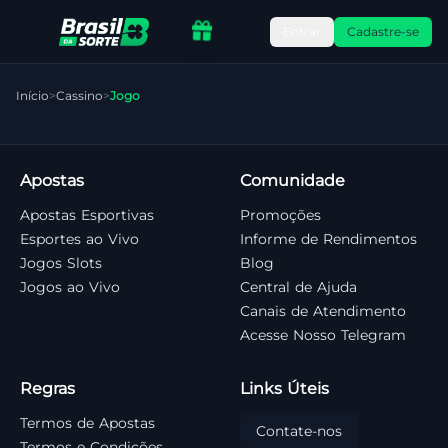
Entrar
Cadastre-se
Início
>
Cassino
>
Jogo
Apostas
Comunidade
Apostas Esportivas
Promoções
Esportes ao Vivo
Informe de Rendimentos
Jogos Slots
Blog
Jogos ao Vivo
Central de Ajuda
Canais de Atendimento
Acesse Nosso Telegram
Regras
Links Úteis
Termos de Apostas
Contate-nos
Termos e Condições