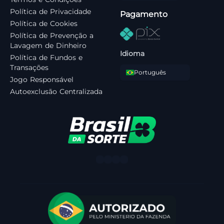
Política de Privacidade
Pagamento
Política de Cookies
Política de Prevenção a
Lavagem de Dinheiro
Idioma
Política de Fundos e
Transações
Português
Jogo Responsável
Autoexclusão Centralizada