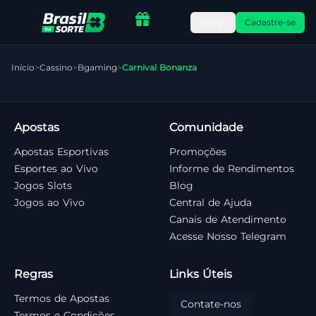
Entrar
Cadastre-se
Início
>
Cassino
>
Bgaming
>
Carnival Bonanza
Apostas
Comunidade
Apostas Esportivas
Promoções
Esportes ao Vivo
Informe de Rendimentos
Jogos Slots
Blog
Jogos ao Vivo
Central de Ajuda
Canais de Atendimento
Acesse Nosso Telegram
Regras
Links Úteis
Termos de Apostas
Contate-nos
Termos e Condições