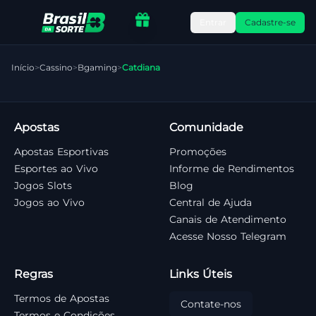
Entrar
Cadastre-se
Início
>
Cassino
>
Bgaming
>
Catdiana
Apostas
Comunidade
Apostas Esportivas
Promoções
Esportes ao Vivo
Informe de Rendimentos
Jogos Slots
Blog
Jogos ao Vivo
Central de Ajuda
Canais de Atendimento
Acesse Nosso Telegram
Regras
Links Úteis
Termos de Apostas
Contate-nos
Termos e Condições