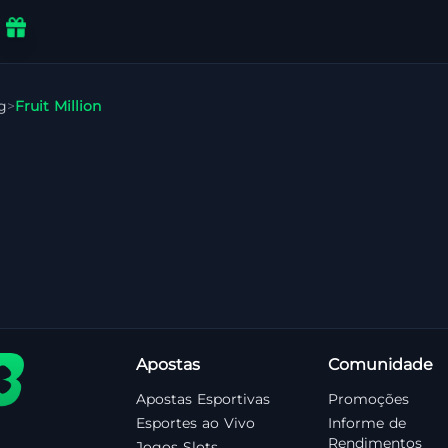
g
>
Fruit Million
Apostas
Comunidade
Apostas Esportivas
Promoções
Esportes ao Vivo
Informe de
Rendimentos
Jogos Slots