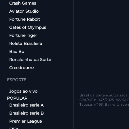
Crash Games
Aviator Studio
Fortune Rabbit
Gates of Olympus
Fortune Tiger
Roleta Brasileira
Bac Bo
Ronaldinho da Sorte
Creedroomz
ESPORTE
Jogos ao vivo
Brasil da Sorte é autorizada
POPULAR
SPA/MF n. 473/2025. WORL
Tabosa, nº 93, Bairro Univer
Brasileiro serie A
Brasileiro serie B
Premier League