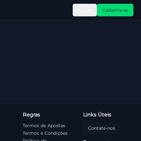
Entrar
Cadastre-se
Regras
Links Úteis
Termos de Apostas
Contate-nos
Termos e Condições
Política de