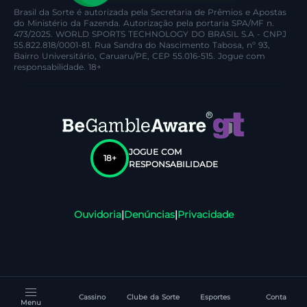
Brasil da Sorte é autorizada pela Secretaria de Prêmios e Apostas
do Ministério da Fazenda. Autorização pela portaria SPA/MF n.
473/2025. WORLD SPORTS TECHNOLOGY DO BRASIL S.A - CNPJ
55.822.818/0001-81. Rua Sandra do Nascimento Tabosa, nº 93,
Bairro Universitário, Caruaru/PE, CEP 55.016-515. Jogue com
responsabilidade. 18+
JOGUE COM
18+
RESPONSABILIDADE
Ouvidoria
|
Denúncias
|
Privacidade
Cassino
Clube da Sorte
Esportes
Conta
Menu