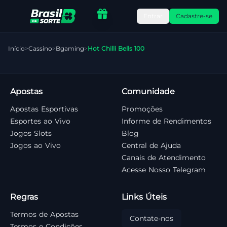
Entrar
Cadastre-se
Início
>
Cassino
>
Bgaming
>
Hot Chilli Bells 100
Apostas
Comunidade
Apostas Esportivas
Promoções
Esportes ao Vivo
Informe de Rendimentos
Jogos Slots
Blog
Jogos ao Vivo
Central de Ajuda
Canais de Atendimento
Acesse Nosso Telegram
Regras
Links Úteis
Termos de Apostas
Contate-nos
Termos e Condições