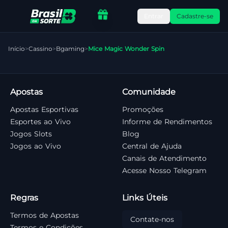
Entrar
Cadastre-se
Início
>
Cassino
>
Bgaming
>
Mice Magic Wonder Spin
Apostas
Comunidade
Apostas Esportivas
Promoções
Esportes ao Vivo
Informe de Rendimentos
Jogos Slots
Blog
Jogos ao Vivo
Central de Ajuda
Canais de Atendimento
Acesse Nosso Telegram
Regras
Links Úteis
Termos de Apostas
Contate-nos
Termos e Condições