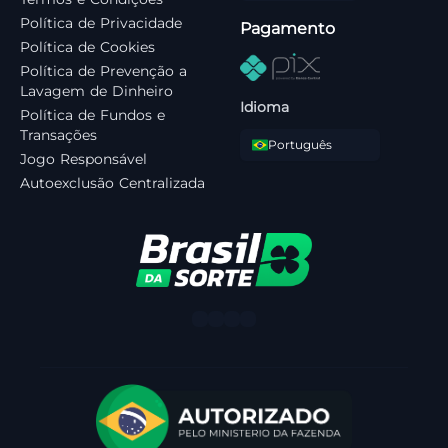
Política de Privacidade
Pagamento
Política de Cookies
Política de Prevenção a
Lavagem de Dinheiro
Idioma
Política de Fundos e
Transações
Português
Jogo Responsável
Autoexclusão Centralizada