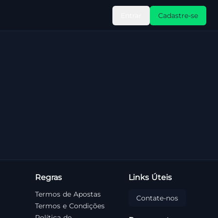
Entrar
Cadastre-se
Regras
Links Úteis
Termos de Apostas
Contate-nos
Termos e Condições
Política de