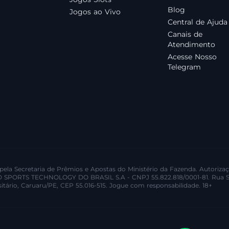
Blog
Jogos ao Vivo
Central de Ajuda
Canais de
Atendimento
Acesse Nosso
Telegram
 pela Secretaria de Prêmios e Apostas do Ministério da Fazenda. Autorizaç
D SPORTS TECHNOLOGY DO BRASIL S.A - CNPJ 55.822.818/0001-81. Rua 
sitário, Caruaru/PE, CEP 55.016-515. Jogue com responsabilidade. 18+