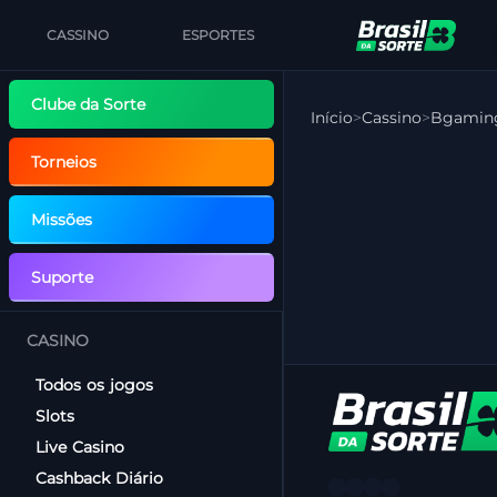
CASSINO
ESPORTES
Clube da Sorte
Início
>
Cassino
>
Bgamin
Torneios
Missões
Suporte
CASINO
Todos os jogos
Slots
Live Casino
Cashback Diário