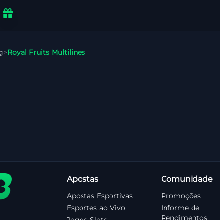
g
>
Royal Fruits Multilines
Apostas
Comunidade
Apostas Esportivas
Promoções
Esportes ao Vivo
Informe de
Rendimentos
Jogos Slots