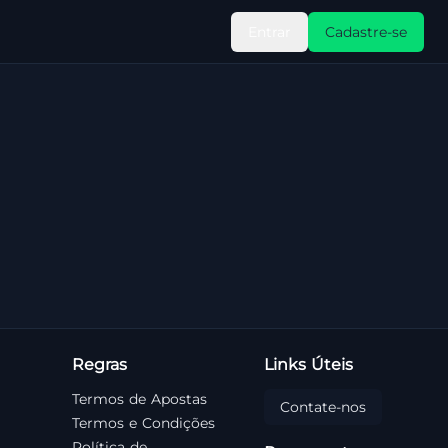
Entrar
Cadastre-se
Regras
Links Úteis
Termos de Apostas
Contate-nos
Termos e Condições
Política de