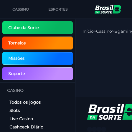
CASSINO
ESPORTES
Clube da Sorte
Início
>
Cassino
>
Bgamin
Torneios
Missões
Suporte
CASINO
Todos os jogos
Slots
Live Casino
Cashback Diário