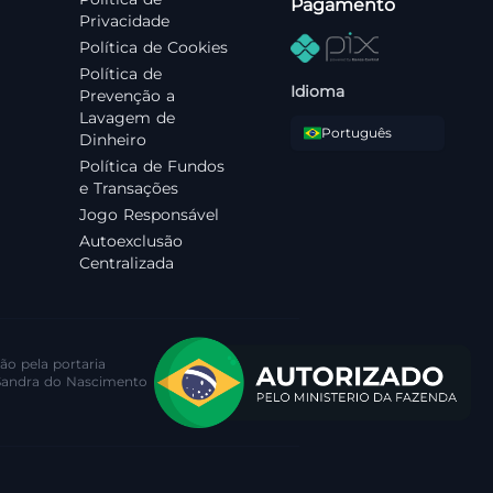
Pagamento
Privacidade
Política de Cookies
Política de
Idioma
Prevenção a
Lavagem de
Português
Dinheiro
Política de Fundos
e Transações
Jogo Responsável
Autoexclusão
Centralizada
ão pela portaria
Sandra do Nascimento