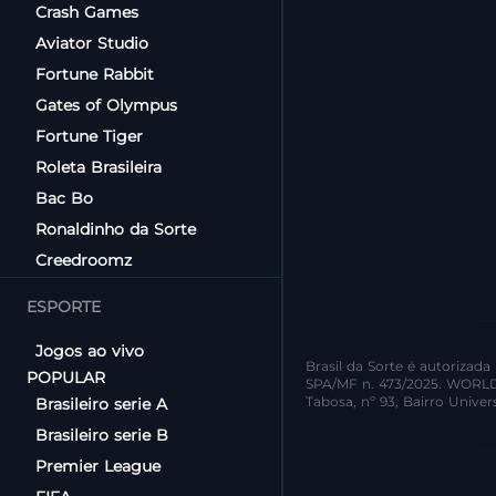
Crash Games
Aviator Studio
Fortune Rabbit
Gates of Olympus
Fortune Tiger
Roleta Brasileira
Bac Bo
Ronaldinho da Sorte
Creedroomz
ESPORTE
Jogos ao vivo
Brasil da Sorte é autorizada
POPULAR
SPA/MF n. 473/2025. WORL
Tabosa, nº 93, Bairro Univer
Brasileiro serie A
Brasileiro serie B
Premier League