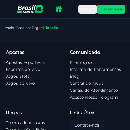
Entrar
Cadastre-se
Início
>
Cassino
>
Btg
>
Millionaire
Apostas
Comunidade
Apostas Esportivas
Promoções
Esportes ao Vivo
Informe de Rendimentos
Jogos Slots
Blog
Jogos ao Vivo
Central de Ajuda
Canais de Atendimento
Acesse Nosso Telegram
Regras
Links Úteis
Termos de Apostas
Contate-nos
Termos e Condições