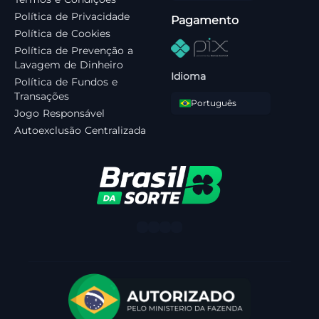
Política de Privacidade
Pagamento
Política de Cookies
Política de Prevenção a
Lavagem de Dinheiro
Idioma
Política de Fundos e
Transações
Português
Jogo Responsável
Autoexclusão Centralizada