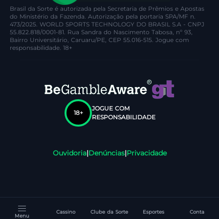
Brasil da Sorte é autorizada pela Secretaria de Prêmios e Apostas
do Ministério da Fazenda. Autorização pela portaria SPA/MF n.
473/2025. WORLD SPORTS TECHNOLOGY DO BRASIL S.A - CNPJ
55.822.818/0001-81. Rua Sandra do Nascimento Tabosa, nº 93,
Bairro Universitário, Caruaru/PE, CEP 55.016-515. Jogue com
responsabilidade. 18+
JOGUE COM
18+
RESPONSABILIDADE
Ouvidoria
|
Denúncias
|
Privacidade
Cassino
Clube da Sorte
Esportes
Conta
Menu