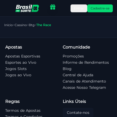
Entrar
Cadastre-se
Início
>
Cassino
>
Btg
>
The Race
Apostas
Comunidade
Apostas Esportivas
Promoções
Esportes ao Vivo
Informe de Rendimentos
Jogos Slots
Blog
Jogos ao Vivo
Central de Ajuda
Canais de Atendimento
Acesse Nosso Telegram
Regras
Links Úteis
Termos de Apostas
Contate-nos
Termos e Condições