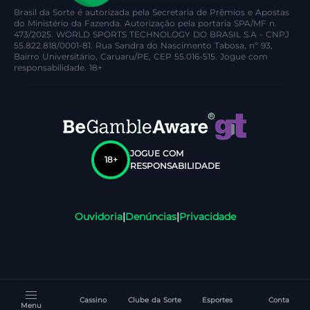
Brasil da Sorte é autorizada pela Secretaria de Prêmios e Apostas
do Ministério da Fazenda. Autorização pela portaria SPA/MF n.
473/2025. WORLD SPORTS TECHNOLOGY DO BRASIL S.A - CNPJ
55.822.818/0001-81. Rua Sandra do Nascimento Tabosa, nº 93,
Bairro Universitário, Caruaru/PE, CEP 55.016-515. Jogue com
responsabilidade. 18+
JOGUE COM
18+
RESPONSABILIDADE
Ouvidoria
|
Denúncias
|
Privacidade
Cassino
Clube da Sorte
Esportes
Conta
Menu