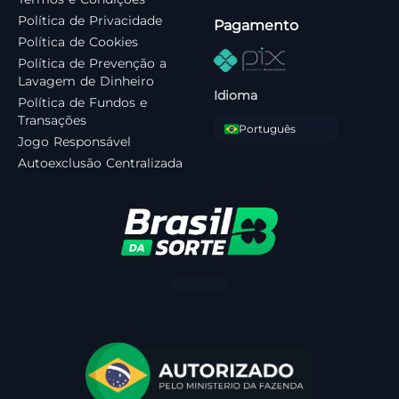
Política de Privacidade
Pagamento
Política de Cookies
Política de Prevenção a
Lavagem de Dinheiro
Idioma
Política de Fundos e
Transações
Português
Jogo Responsável
Autoexclusão Centralizada