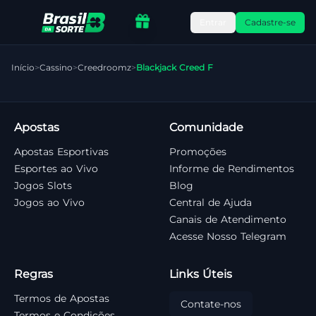
Entrar
Cadastre-se
Início
>
Cassino
>
Creedroomz
>
Blackjack Creed F
Apostas
Comunidade
Apostas Esportivas
Promoções
Esportes ao Vivo
Informe de Rendimentos
Jogos Slots
Blog
Jogos ao Vivo
Central de Ajuda
Canais de Atendimento
Acesse Nosso Telegram
Regras
Links Úteis
Termos de Apostas
Contate-nos
Termos e Condições