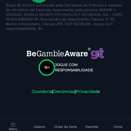
Brasil da Sorte é autorizada pela Secretaria de Prêmios e Apostas
do Ministério da Fazenda. Autorização pela portaria SPA/MF n.
473/2025. WORLD SPORTS TECHNOLOGY DO BRASIL S.A - CNPJ
55.822.818/0001-81. Rua Sandra do Nascimento Tabosa, nº 93,
Bairro Universitário, Caruaru/PE, CEP 55.016-515. Jogue com
responsabilidade. 18+
JOGUE COM
18+
RESPONSABILIDADE
Ouvidoria
|
Denúncias
|
Privacidade
Cassino
Clube da Sorte
Esportes
Conta
Menu