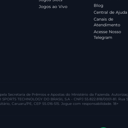
Blog
Jogos ao Vivo
Central de Ajuda
Canais de
Atendimento
Acesse Nosso
Telegram
 pela Secretaria de Prêmios e Apostas do Ministério da Fazenda. Autorizaç
D SPORTS TECHNOLOGY DO BRASIL S.A - CNPJ 55.822.818/0001-81. Rua 
sitário, Caruaru/PE, CEP 55.016-515. Jogue com responsabilidade. 18+