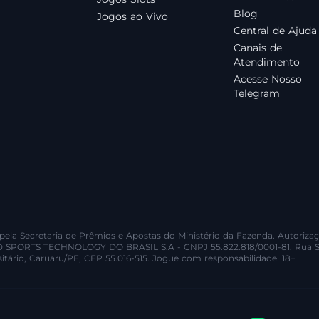
Blog
Jogos ao Vivo
Central de Ajuda
Canais de
Atendimento
Acesse Nosso
Telegram
 pela Secretaria de Prêmios e Apostas do Ministério da Fazenda. Autorizaç
D SPORTS TECHNOLOGY DO BRASIL S.A - CNPJ 55.822.818/0001-81. Rua 
sitário, Caruaru/PE, CEP 55.016-515. Jogue com responsabilidade. 18+