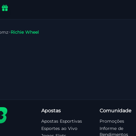
oomz
>
Richie Wheel
Apostas
Comunidade
Apostas Esportivas
Promoções
Esportes ao Vivo
Informe de
Rendimentos
Jogos Slots