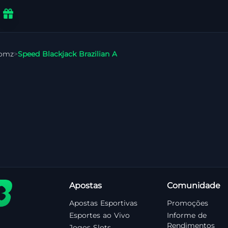
oomz
>
Speed Blackjack Brazilian A
Apostas
Comunidade
Apostas Esportivas
Promoções
Esportes ao Vivo
Informe de
Rendimentos
Jogos Slots