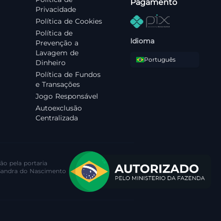
Pagamento
Privacidade
Política de Cookies
Política de
Idioma
Prevenção a
Lavagem de
Português
Dinheiro
Política de Fundos
e Transações
Jogo Responsável
Autoexclusão
Centralizada
ão pela portaria
Sandra do Nascimento