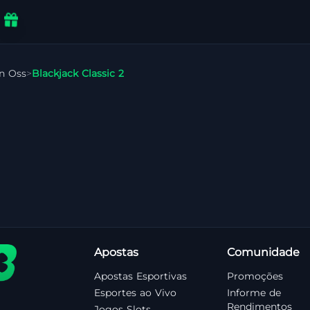
on Oss
>
Blackjack Classic 2
Apostas
Comunidade
Apostas Esportivas
Promoções
Esportes ao Vivo
Informe de
Rendimentos
Jogos Slots