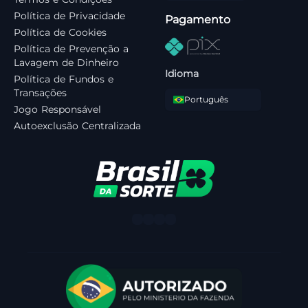
Política de Privacidade
Pagamento
Política de Cookies
Política de Prevenção a
Lavagem de Dinheiro
Idioma
Política de Fundos e
Transações
Português
Jogo Responsável
Autoexclusão Centralizada