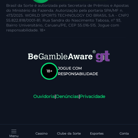
Brasil da Sorte é autorizada pela Secretaria de Prêmios e Apostas
do Ministério da Fazenda. Autorização pela portaria SPA/MF n.
473/2025. WORLD SPORTS TECHNOLOGY DO BRASIL S.A - CNPJ
55.822.818/0001-81. Rua Sandra do Nascimento Tabosa, nº 93,
Bairro Universitário, Caruaru/PE, CEP 55.016-515. Jogue com
responsabilidade. 18+
JOGUE COM
18+
RESPONSABILIDADE
Ouvidoria
|
Denúncias
|
Privacidade
Cassino
Clube da Sorte
Esportes
Conta
Menu