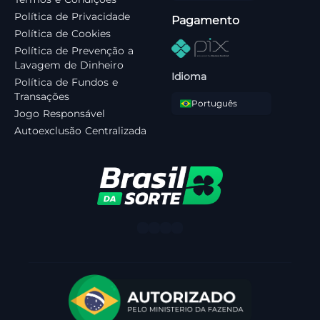
Política de Privacidade
Pagamento
Política de Cookies
Política de Prevenção a
Lavagem de Dinheiro
Idioma
Política de Fundos e
Transações
Português
Jogo Responsável
Autoexclusão Centralizada