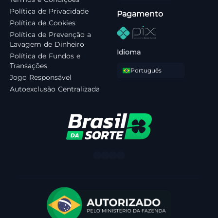
Política de Privacidade
Pagamento
Política de Cookies
Política de Prevenção a
Lavagem de Dinheiro
Idioma
Política de Fundos e
Transações
Português
Jogo Responsável
Autoexclusão Centralizada