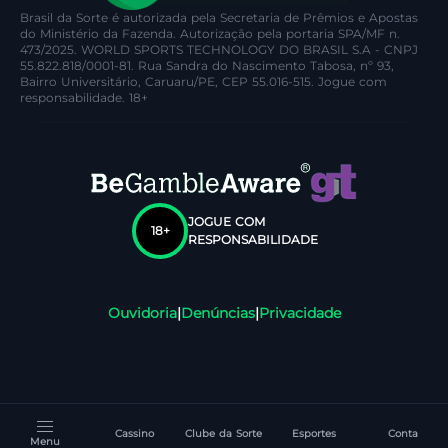
Brasil da Sorte é autorizada pela Secretaria de Prêmios e Apostas
do Ministério da Fazenda. Autorização pela portaria SPA/MF n.
473/2025. WORLD SPORTS TECHNOLOGY DO BRASIL S.A - CNPJ
55.822.818/0001-81. Rua Sandra do Nascimento Tabosa, nº 93,
Bairro Universitário, Caruaru/PE, CEP 55.016-515. Jogue com
responsabilidade. 18+
JOGUE COM
18+
RESPONSABILIDADE
Ouvidoria
|
Denúncias
|
Privacidade
Cassino
Clube da Sorte
Esportes
Conta
Menu