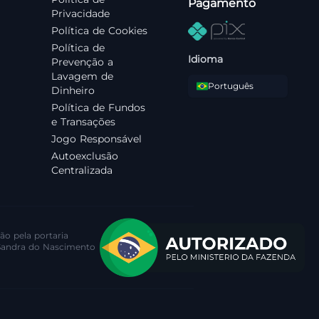
Pagamento
Privacidade
Política de Cookies
Política de
Idioma
Prevenção a
Lavagem de
Português
Dinheiro
Política de Fundos
e Transações
Jogo Responsável
Autoexclusão
Centralizada
ão pela portaria
Sandra do Nascimento