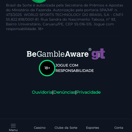
Brasil da Sorte é autorizada pela Secretaria de Prêmios e Apostas
do Ministério da Fazenda. Autorização pela portaria SPA/MF n.
473/2025. WORLD SPORTS TECHNOLOGY DO BRASIL S.A - CNPJ
55.822.818/0001-81. Rua Sandra do Nascimento Tabosa, nº 93,
Bairro Universitário, Caruaru/PE, CEP 55.016-515. Jogue com
responsabilidade. 18+
JOGUE COM
18+
RESPONSABILIDADE
Ouvidoria
|
Denúncias
|
Privacidade
Cassino
Clube da Sorte
Esportes
Conta
Menu