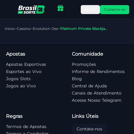
Entrar
Cadastre-se
Início
>
Cassino
>
Evolution Oss
>
Platinum Private Blackjack 2
Apostas
Comunidade
Apostas Esportivas
Promoções
Esportes ao Vivo
Informe de Rendimentos
Jogos Slots
Blog
Jogos ao Vivo
Central de Ajuda
Canais de Atendimento
Acesse Nosso Telegram
Regras
Links Úteis
Termos de Apostas
Contate-nos
Termos e Condições