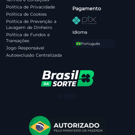
Política de Privacidade
Pagamento
Política de Cookies
Política de Prevenção a
Lavagem de Dinheiro
Idioma
Política de Fundos e
Transações
Português
Jogo Responsável
Autoexclusão Centralizada