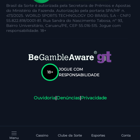
Brasil da Sorte é autorizada pela Secretaria de Prêmios e Apostas
do Ministério da Fazenda. Autorização pela portaria SPA/MF n.
473/2025. WORLD SPORTS TECHNOLOGY DO BRASIL S.A - CNPJ
55.822.818/0001-81. Rua Sandra do Nascimento Tabosa, nº 93,
Bairro Universitário, Caruaru/PE, CEP 55.016-515. Jogue com
responsabilidade. 18+
JOGUE COM
18+
RESPONSABILIDADE
Ouvidoria
|
Denúncias
|
Privacidade
Cassino
Clube da Sorte
Esportes
Conta
Menu