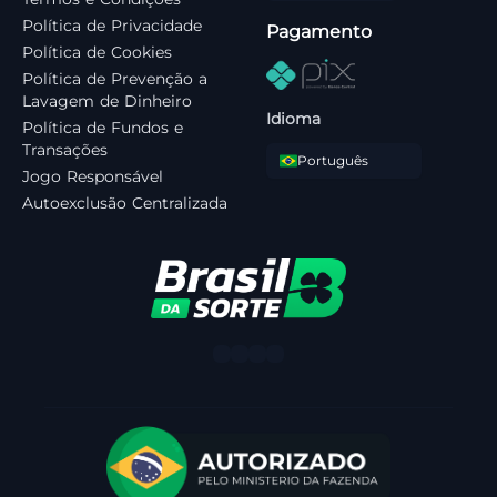
Política de Privacidade
Pagamento
Política de Cookies
Política de Prevenção a
Lavagem de Dinheiro
Idioma
Política de Fundos e
Transações
Português
Jogo Responsável
Autoexclusão Centralizada