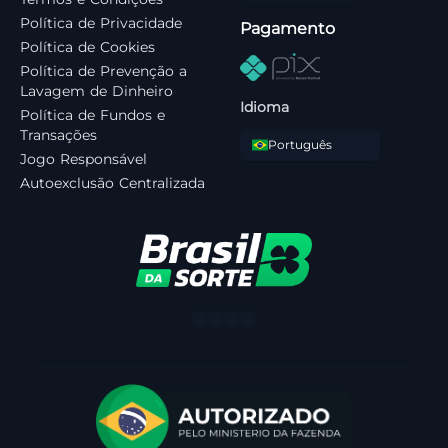
Política de Privacidade
Pagamento
Política de Cookies
Política de Prevenção a
Lavagem de Dinheiro
Idioma
Política de Fundos e
Transações
Português
Jogo Responsável
Autoexclusão Centralizada