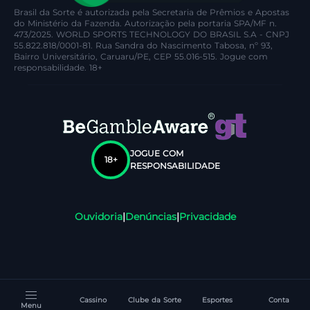
Brasil da Sorte é autorizada pela Secretaria de Prêmios e Apostas
do Ministério da Fazenda. Autorização pela portaria SPA/MF n.
473/2025. WORLD SPORTS TECHNOLOGY DO BRASIL S.A - CNPJ
55.822.818/0001-81. Rua Sandra do Nascimento Tabosa, nº 93,
Bairro Universitário, Caruaru/PE, CEP 55.016-515. Jogue com
responsabilidade. 18+
JOGUE COM
18+
RESPONSABILIDADE
Ouvidoria
|
Denúncias
|
Privacidade
Cassino
Clube da Sorte
Esportes
Conta
Menu