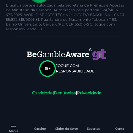
Brasil da Sorte é autorizada pela Secretaria de Prêmios e Apostas
do Ministério da Fazenda. Autorização pela portaria SPA/MF n.
473/2025. WORLD SPORTS TECHNOLOGY DO BRASIL S.A - CNPJ
55.822.818/0001-81. Rua Sandra do Nascimento Tabosa, nº 93,
Bairro Universitário, Caruaru/PE, CEP 55.016-515. Jogue com
responsabilidade. 18+
JOGUE COM
18+
RESPONSABILIDADE
Ouvidoria
|
Denúncias
|
Privacidade
Cassino
Clube da Sorte
Esportes
Conta
Menu