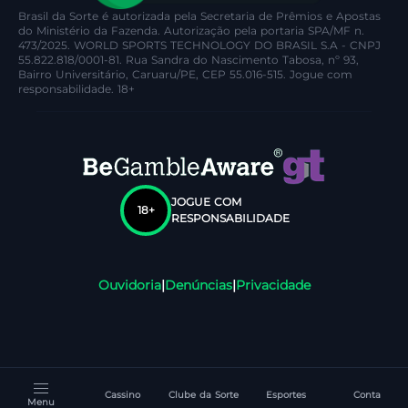
Brasil da Sorte é autorizada pela Secretaria de Prêmios e Apostas
do Ministério da Fazenda. Autorização pela portaria SPA/MF n.
473/2025. WORLD SPORTS TECHNOLOGY DO BRASIL S.A - CNPJ
55.822.818/0001-81. Rua Sandra do Nascimento Tabosa, nº 93,
Bairro Universitário, Caruaru/PE, CEP 55.016-515. Jogue com
responsabilidade. 18+
JOGUE COM
18+
RESPONSABILIDADE
Ouvidoria
|
Denúncias
|
Privacidade
Cassino
Clube da Sorte
Esportes
Conta
Menu