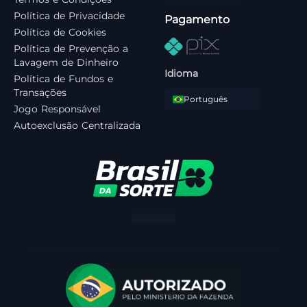
Política de Privacidade
Pagamento
Política de Cookies
Política de Prevenção a
Lavagem de Dinheiro
Idioma
Política de Fundos e
Transações
Português
Jogo Responsável
Autoexclusão Centralizada